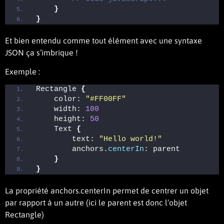
}
}
Et bien entendu comme tout élément avec une syntaxe
JSON ça s’imbrique !
Exemple :
Rectangle 
{
    color: 
"#FF00FF"
    width: 
100
    height: 
50
    Text 
{
        text: 
"Hello world!"
        anchors.
centerIn
: parent 
}
}
La propriété anchors.centerIn permet de centrer un objet
par rapport à un autre (ici le parent est donc l’objet
Rectangle)